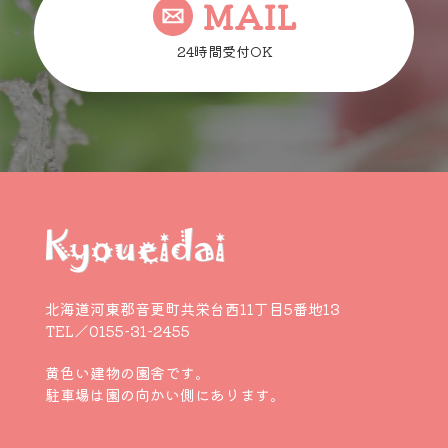
MAIL
24時間受付OK
北海道河東郡音更町共栄台西11丁目5番地13
TEL／0155-31-2455
黄色い建物の園舎です。
駐車場は園の向かい側にあります。