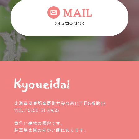
MAIL
24時間受付OK
北海道河東郡音更町共栄台西11丁目5番地13
TEL／0155-31-2455
黄色い建物の園舎です。
駐車場は園の向かい側にあります。