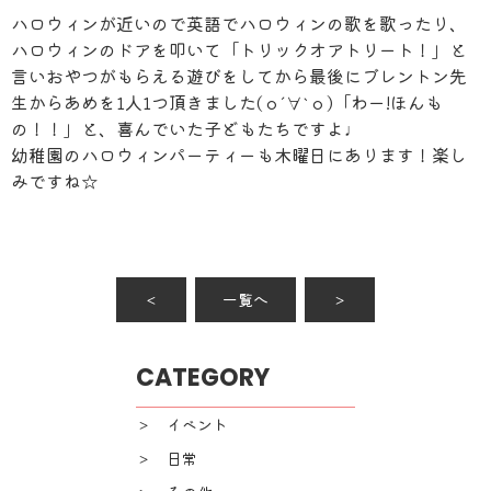
ハロウィンが近いので英語でハロウィンの歌を歌ったり、
ハロウィンのドアを叩いて「トリックオアトリート！」と
言いおやつがもらえる遊びをしてから最後にブレントン先
生からあめを1人1つ頂きました(о´∀`о)「わー!ほんも
の！！」と、喜んでいた子どもたちですよ♩
幼稚園のハロウィンパーティーも木曜日にあります！楽し
みですね☆
＜
一覧へ
＞
CATEGORY
＞ イベント
＞ 日常