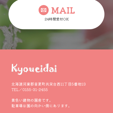
MAIL
24時間受付OK
北海道河東郡音更町共栄台西11丁目5番地13
TEL／0155-31-2455
黄色い建物の園舎です。
駐車場は園の向かい側にあります。