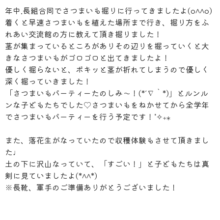
年中.長組合同でさつまいも掘りに行ってきましたよ(o^^o)
着くと早速さつまいもを植えた場所まで行き、掘り方をふ
れあい交流館の方に教えて頂き掘りました！
茎が集まっているところがありその辺りを掘っていくと大
きなさつまいもがゴロゴロと出てきましたよ！
優しく掘らないと、ボキッと茎が折れてしまうので優しく
深く掘っていきました！
「さつまいもパーティーたのしみ〜！(*´∇｀*)」とルンル
ンな子どもたちでした♡さつまいもをねかせてから全学年
でさつまいもパーティーを行う予定です！˚✧₊⁎
また、落花生がなっていたので収穫体験もさせて頂きまし
た♩
土の下に沢山なっていて、「すごい！」と子どもたちは真
剣に見ていましたよ(*^^*)
※長靴、軍手のご準備ありがとうございました！