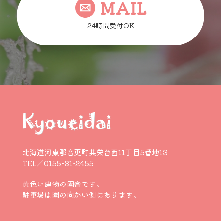
MAIL
24時間受付OK
北海道河東郡音更町共栄台西11丁目5番地13
TEL／0155-31-2455
黄色い建物の園舎です。
駐車場は園の向かい側にあります。