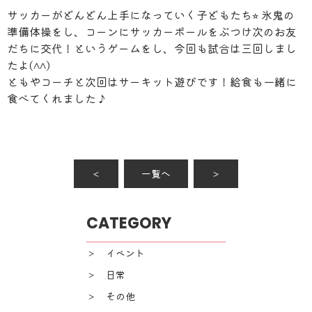
サッカーがどんどん上手になっていく子どもたち⭐︎ 氷鬼の
準備体操をし、コーンにサッカーボールをぶつけ次のお友
だちに交代！というゲームをし、今回も試合は三回しまし
たよ(^^)
ともやコーチと次回はサーキット遊びです！給食も一緒に
食べてくれました♪
＜
一覧へ
＞
CATEGORY
＞ イベント
＞ 日常
＞ その他