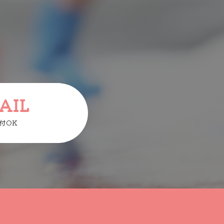
AIL
付OK