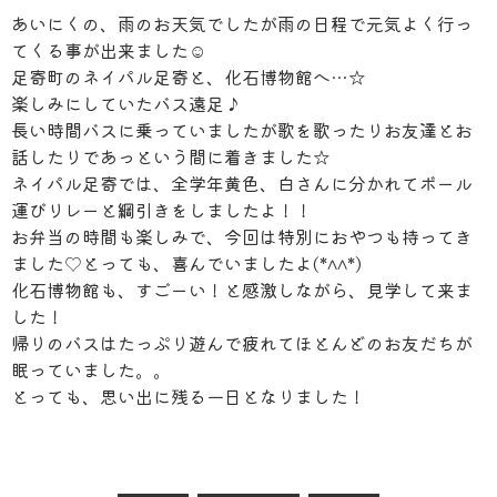
あいにくの、雨のお天気でしたが雨の日程で元気よく行っ
てくる事が出来ました☺
足寄町のネイパル足寄と、化石博物館へ…☆
楽しみにしていたバス遠足♪
長い時間バスに乗っていましたが歌を歌ったりお友達とお
話したりであっという間に着きました☆
ネイパル足寄では、全学年黄色、白さんに分かれてボール
運びリレーと綱引きをしましたよ！！
お弁当の時間も楽しみで、今回は特別におやつも持ってき
ました♡とっても、喜んでいましたよ(*^^*)
化石博物館も、すごーい！と感激しながら、見学して来ま
した！
帰りのバスはたっぷり遊んで疲れてほとんどのお友だちが
眠っていました。。
とっても、思い出に残る一日となりました！