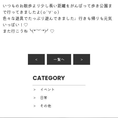
いつものお散歩より少し長い距離をがんばって歩き公園ま
で行ってきましたよ(о´∀`о)
色々な遊具でたっぷり遊んできました♩行きも帰りも元気
いっぱい！♡
また行こうね╰(*´︶`*)╯♡
＜
一覧へ
＞
CATEGORY
＞ イベント
＞ 日常
＞ その他