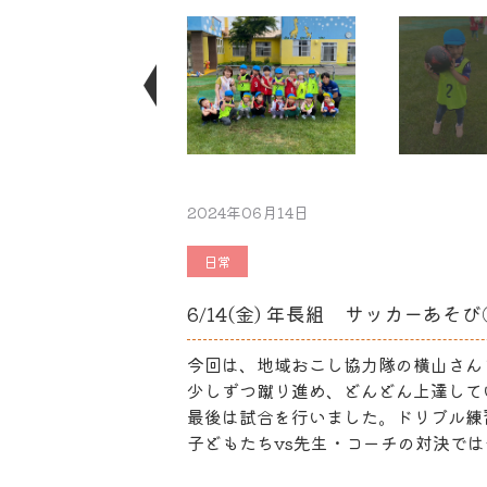
Next
2024年06月14日
日常
6/14(金) 年長組 サッカーあそび
今回は、地域おこし協力隊の横山さん
少しずつ蹴り進め、どんどん上達して
最後は試合を行いました。ドリブル練
子どもたちvs先生・コーチの対決で