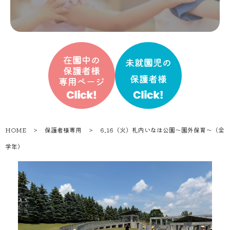
HOME
＞
保護者様専用
＞
6.16（火）札内いなほ公園〜園外保育〜（全
学年）