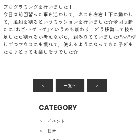
プログラミングを行いました！
今日は前回習った事を活かして，ネコを左右上下に動かし
て，風船を割るというミッションを行いました☆今回は新
たに｢わざ·トゲトゲ｣というのも加わり，どう移動して技を
足したら割れるか考えながら，組み立てていました(*^^*)少
しずつマウスにも慣れて，使えるようになってきた子ども
たち♪とっても楽しそうでした☆
＜
一覧へ
＞
CATEGORY
＞ イベント
＞ 日常