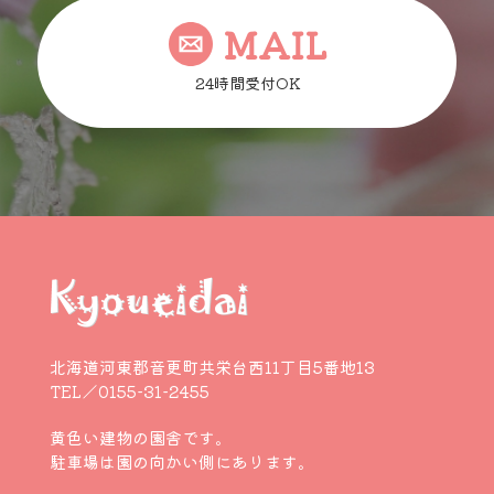
MAIL
24時間受付OK
北海道河東郡音更町共栄台西11丁目5番地13
TEL／0155-31-2455
黄色い建物の園舎です。
駐車場は園の向かい側にあります。