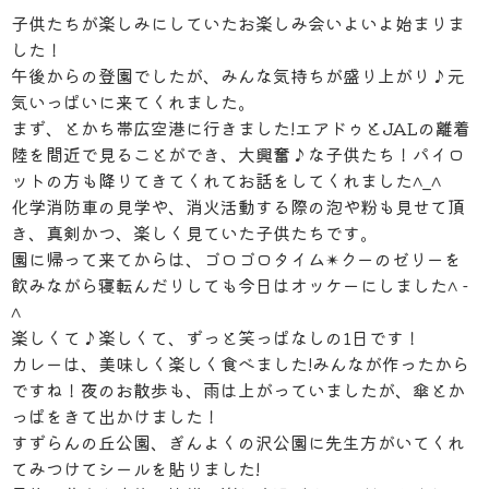
子供たちが楽しみにしていたお楽しみ会いよいよ始まりま
した！
午後からの登園でしたが、みんな気持ちが盛り上がり♪元
気いっぱいに来てくれました。
まず、とかち帯広空港に行きました!エアドゥとJALの離着
陸を間近で見ることができ、大興奮♪な子供たち！パイロ
ットの方も降りてきてくれてお話をしてくれました^_^
化学消防車の見学や、消火活動する際の泡や粉も見せて頂
き、真剣かつ、楽しく見ていた子供たちです。
園に帰って来てからは、ゴロゴロタイム✴︎クーのゼリーを
飲みながら寝転んだりしても今日はオッケーにしました^ -
^
楽しくて♪楽しくて、ずっと笑っぱなしの1日です！
カレーは、美味しく楽しく食べました!みんなが作ったから
ですね！夜のお散歩も、雨は上がっていましたが、傘とか
っぱをきて出かけました！
すずらんの丘公園、ぎんよくの沢公園に先生方がいてくれ
てみつけてシールを貼りました!