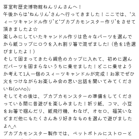
芽室町歴史博物館ねんりんさんへ！
午後からは‘ねんりん’さんへ行ってきました！ここでは、‘ス
ィーツキャンドル作り’と‘プカプカモンスター作り’をさせて
頂きましたよ☆
楽しみにしていたキャンドル作りは色々なパーツを選んで
から紙コップにロウを入れ割り箸で混ぜました!（色を1色選
びましたよ！）
そして固まってきたら銀色のカップに入れて、初めに選ん
だパーツを固まらないうちに乗せました！どこに乗せよう
か考えて1人一個のスィーツキャンドルが完成！お家でぜひ
火をつけながらお楽しみ会の思い出話を聞いてみてくださ
いね(o^^o)♩
そしてその後は、プカプカモンスターの準備をしてくださ
っている間に昔遊びを楽しみました！折り紙、コマ、小豆
をお箸で掴んだり、紙飛行機、わなげ、オセロ、福笑いな
どまだ他にもたくさんあり好きなものを選んで遊びました
よ^_^
プカプカモンスター製作では、ペットボトルにストローと