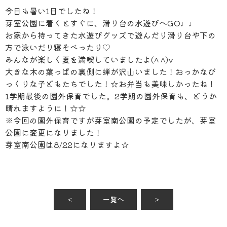
今日も暑い1日でしたね！
芽室公園に着くとすぐに、滑り台の水遊びへGO♩♩
お家から持ってきた水遊びグッズで遊んだり滑り台や下の
方で泳いだり寝そべったり♡
みんなが楽しく夏を満喫していましたよ(^ ^)v
大きな木の葉っぱの裏側に蝉が沢山いました！おっかなび
っくりな子どもたちでした！☆お弁当も美味しかったね！
1学期最後の園外保育でした。2学期の園外保育も、どうか
晴れますように！☆☆
※今回の園外保育ですが芽室南公園の予定でしたが、芽室
公園に変更になりました！
芽室南公園は8/22になりますよ☆
＜
一覧へ
＞