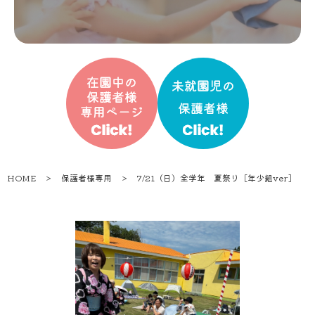
HOME
＞
保護者様専用
＞
7/21（日）全学年 夏祭り［年少組ver］