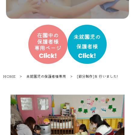
HOME
＞
未就園児の保護者様専用
＞
[節分製作]を 行いました!