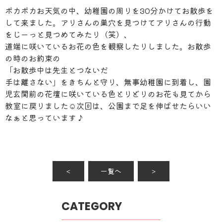
ポカポカお天気の中、幼稚園の周りを30分かけてお散歩を
して来ました。アリさんの巣穴を見つけてアリさんの行動
をじーっと見つめてみたり（笑）、
道端に咲いているお花の色を観察したりしました。お散歩
の時のお約束の
「お散歩中は先生とつないだ
手は離さない」をきちんと守り、無事幼稚園に到着し、園
児玄関前の花壇に咲いている色とりどりのお花も見てから
教室に戻りました☺次回は、公園まで足を伸ばせたらいい
なぁと思っています♪
＜
一覧へ
＞
CATEGORY